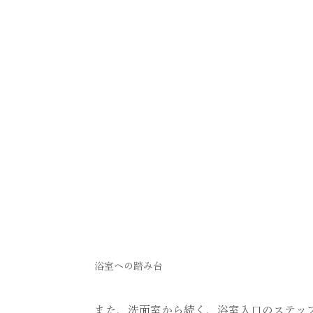
浴室への踏み台
また、洗面室から続く、浴室入口のステッ