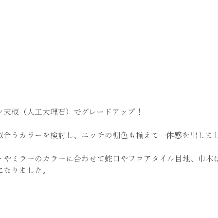
ン天板（人工大理石）でグレードアップ！
似合うカラーを検討し、ニッチの棚色も揃えて一体感を出しま
トやミラーのカラーに合わせて蛇口やフロアタイル目地、巾木
になりました。