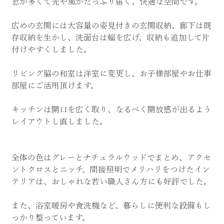
窓が多くて光や風がたっぷり届く、快適な空間です。
広めの玄関には大容量の姿見付きの玄関収納、廊下は既
存収納を生かし、洗面台は幅を広げ、収納も追加して片
付けやすくしました。
リビング脇の和室は洋室に変更し、お子様部屋やお仕事
部屋にご活用頂けます。
キッチンは開口を広く取り、なるべく開放感が出るよう
レイアウトし直しました。
全体の色はグレーとナチュラルウッドでまとめ、アクセ
ントクロスとニッチ、間接照明でメリハリをつけたイン
テリアは、おしゃれな若い職人さん方にも好評でした。
また、浴室暖房や食洗機など、暮らしに便利な設備もし
っかり整っています。