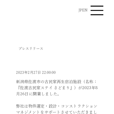
JP
EN
News
プレスリリース
佐渡古民家ステイ さどまり開
業
2023年2月27日 22:00:00
新潟県佐渡市の古民家再生宿泊施設（名称：
『佐渡古民家ステイ さどまり』）が2023年8
月26日に開業しました。
弊社は物件選定・設計・コンストラクション
マネジメントをサポートさせていただきまし