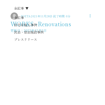
全記事
IDETA
2021年11月28日
読了時間: 0分
全記事
WORKS -Renovations
住宅系施工事例
更新日：
2023年12月2日
民泊・宿泊施設事例
プレスリリース