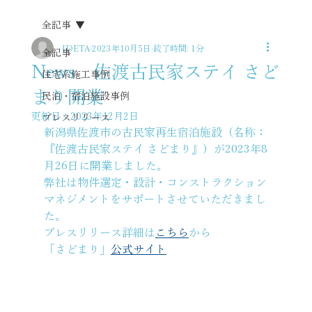
全記事
IDETA
2023年10月5日
読了時間: 1分
全記事
News 佐渡古民家ステイ さど
住宅系施工事例
まり開業
民泊・宿泊施設事例
更新日：
2023年12月2日
プレスリリース
新潟県佐渡市の古民家再生宿泊施設（名称：
『佐渡古民家ステイ さどまり』）が2023年8
月26日に開業しました。
弊社は物件選定・設計・コンストラクション
マネジメントをサポートさせていただきまし
た。
プレスリリース詳細は
こちら
から 
「さどまり」
公式サイト