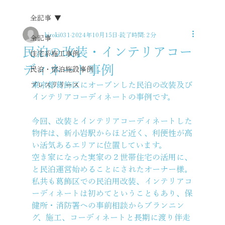
全記事
hiroki031
2024年10月15日
読了時間: 2分
全記事
民泊の改装・インテリアコー
住宅系施工事例
ディネート事例
民泊・宿泊施設事例
東京都葛飾区にオープンした民泊の改装及び
プレスリリース
インテリアコーディネートの事例です。
今回、改装とインテリアコーディネートした
物件は、新小岩駅からほど近く、利便性が高
い活気あるエリアに位置しています。
空き家になった実家の２世帯住宅の活用に、
と民泊運営始めることにされたオーナー様。
私共も葛飾区での民泊用改装、インテリアコ
ーディネートは初めてということもあり、保
健所・消防署への事前相談からプランニン
グ、施工、コーディネートと長期に渡り伴走