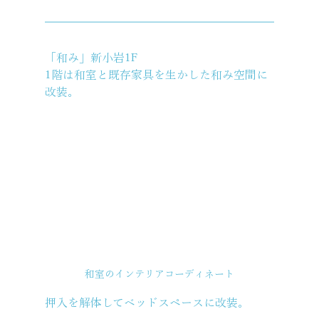
「和み」新小岩1F
1階は和室と既存家具を生かした和み空間に
改装。
和室のインテリアコーディネート
押入を解体してベッドスペースに改装。