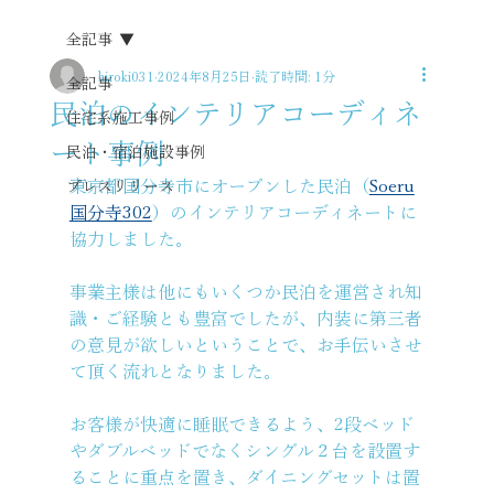
全記事
hiroki031
2024年8月25日
読了時間: 1分
全記事
民泊のインテリアコーディネ
住宅系施工事例
ート事例
民泊・宿泊施設事例
東京都国分寺市にオープンした民泊（
Soeru
プレスリリース
国分寺302
）のインテリアコーディネートに
協力しました。
事業主様は他にもいくつか民泊を運営され知
識・ご経験とも豊富でしたが、内装に第三者
の意見が欲しいということで、お手伝いさせ
て頂く流れとなりました。
お客様が快適に睡眠できるよう、2段ベッド
やダブルベッドでなくシングル２台を設置す
ることに重点を置き、ダイニングセットは置