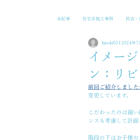
全記事
住宅系施工事例
民泊・
hiroki031
2024年7
イメージ
ン：リビ
前回ご紹介しました
変更しています。
こだわったのは細い
ンスも考慮して計画
階段の下はお子様の